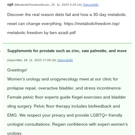
opt
(MetabolicFreedomSnurn, 25. 11. 2025 0:25:14)
Odpovědět
Discover the real reason diets fail and how a 30-day metabolic
reset can change everything. https://metabolicfreedom.top/
metabolic freedom by ben azadi pdf
Supplements for prostate such as zinc, saw palmetto, and more
(JasonWat, 28. 11. 2025 17:09:18)
Odpovědět
Greetings!
Women’s urology and urogynecology meet at our clinic for
prolapse repair, overactive bladder, and stress incontinence.
Female pelvic floor experts guide Kegel exercises and bladder
sling surgery. Pelvic floor therapy includes biofeedback and
EMG. We respect your privacy and provide LGBTQ+ friendly
urologist consultations. Regain confidence with expert women's
urology.