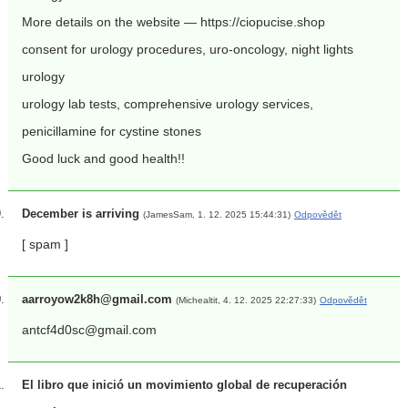
More details on the website — https://ciopucise.shop
consent for urology procedures, uro-oncology, night lights
urology
urology lab tests, comprehensive urology services,
penicillamine for cystine stones
Good luck and good health!!
December is arriving
(JamesSam, 1. 12. 2025 15:44:31)
Odpovědět
[ spam ]
aarroyow2k8h@gmail.com
(Michealtit, 4. 12. 2025 22:27:33)
Odpovědět
antcf4d0sc@gmail.com
El libro que inició un movimiento global de recuperación