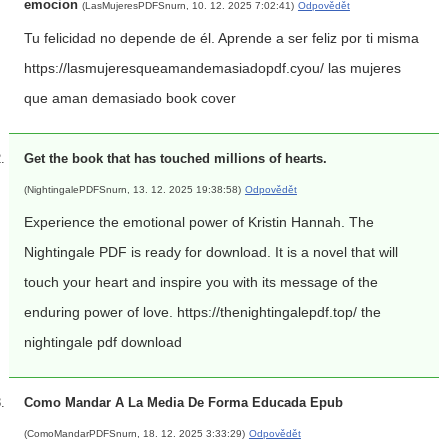
emocion
(LasMujeresPDFSnurn, 10. 12. 2025 7:02:41)
Odpovědět
Tu felicidad no depende de él. Aprende a ser feliz por ti misma
https://lasmujeresqueamandemasiadopdf.cyou/ las mujeres
que aman demasiado book cover
Get the book that has touched millions of hearts.
(NightingalePDFSnurn, 13. 12. 2025 19:38:58)
Odpovědět
Experience the emotional power of Kristin Hannah. The
Nightingale PDF is ready for download. It is a novel that will
touch your heart and inspire you with its message of the
enduring power of love. https://thenightingalepdf.top/ the
nightingale pdf download
Como Mandar A La Media De Forma Educada Epub
(ComoMandarPDFSnurn, 18. 12. 2025 3:33:29)
Odpovědět