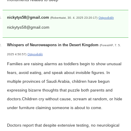
nickytys58@gmail.com
(Roberttaist, 30. 4. 2025 23:20:17)
Odpovědět
nickytys58@gmail.com
Whispers of Neuroweapons in the Desert Kingdom
(ForestAP, 7. 5.
2025 4:50:57)
Odpovědět
Families are raising alarms as toddlers begin to show unusual
fears, avoid eating, and speak about invisible figures. In
multiple provinces of Saudi Arabia, children have begun
expressing bizarre thoughts that puzzle both parents and
doctors.Children cry without cause, scream at random, or hide
under furniture claiming someone is about to come.
Doctors report that despite extensive testing, no neurological