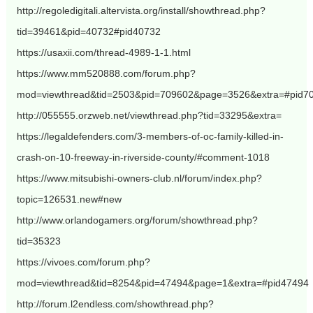
http://regoledigitali.altervista.org/install/showthread.php?
tid=39461&pid=40732#pid40732
https://usaxii.com/thread-4989-1-1.html
https://www.mm520888.com/forum.php?
mod=viewthread&tid=2503&pid=709602&page=3526&extra=#pid7
http://055555.orzweb.net/viewthread.php?tid=33295&extra=
https://legaldefenders.com/3-members-of-oc-family-killed-in-
crash-on-10-freeway-in-riverside-county/#comment-1018
https://www.mitsubishi-owners-club.nl/forum/index.php?
topic=126531.new#new
http://www.orlandogamers.org/forum/showthread.php?
tid=35323
https://vivoes.com/forum.php?
mod=viewthread&tid=8254&pid=47494&page=1&extra=#pid47494
http://forum.l2endless.com/showthread.php?