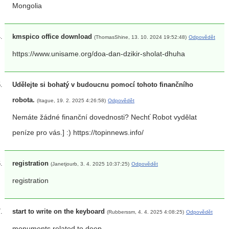
Mongolia
kmspico office download
(ThomasShine, 13. 10. 2024 19:52:48)
Odpovědět
https://www.unisame.org/doa-dan-dzikir-sholat-dhuha
Udělejte si bohatý v budoucnu pomocí tohoto finančního
robota.
(Itague, 19. 2. 2025 4:26:58)
Odpovědět
Nemáte žádné finanční dovednosti? Nechť Robot vydělat
peníze pro vás.] :) https://topinnews.info/
registration
(Janetjourb, 3. 4. 2025 10:37:25)
Odpovědět
registration
start to write on the keyboard
(Rubberssm, 4. 4. 2025 4:08:25)
Odpovědět
monuments related to deep