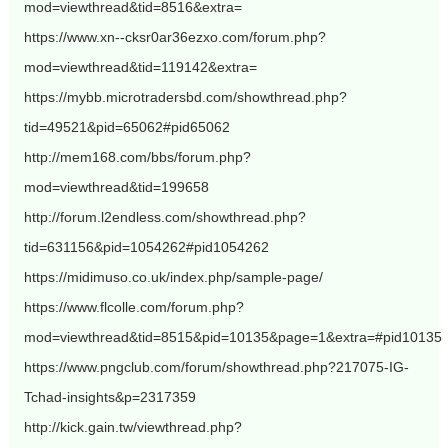
mod=viewthread&tid=8516&extra=
https://www.xn--cksr0ar36ezxo.com/forum.php?
mod=viewthread&tid=119142&extra=
https://mybb.microtradersbd.com/showthread.php?
tid=49521&pid=65062#pid65062
http://mem168.com/bbs/forum.php?
mod=viewthread&tid=199658
http://forum.l2endless.com/showthread.php?
tid=631156&pid=1054262#pid1054262
https://midimuso.co.uk/index.php/sample-page/
https://www.flcolle.com/forum.php?
mod=viewthread&tid=8515&pid=10135&page=1&extra=#pid10135
https://www.pngclub.com/forum/showthread.php?217075-IG-
Tchad-insights&p=2317359
http://kick.gain.tw/viewthread.php?