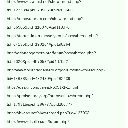
https://www.craftaid.net/showthread.php?
tid=122334&pid=205666#pid205666
https://emeyaforum.com/showthread.php?
tid=56505&pid=118970#pid118970
https://forum-internetowe.yum.pl/showthread.php?
tid=64135&pid=190264#pid190264
http://orlandogamers.org/forum/showthread.php?
tid=2320&pid=487052#pid487052
http://www.orlandogamers.org/forum/showthread.php?
tid=14636&pid=482439#pid482439
https://usaxii.com/thread-5091-1-1.html
https://praisenpray.org/forums/showthread.php?
tid=179315&pid=286777#pid286777
https://hkgay.net/showthread.php?tid=127903
https://www.flcolle.com/forum.php?