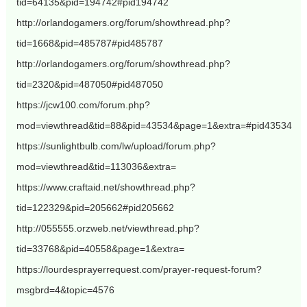
tid=64135&pid=194742#pid194742
http://orlandogamers.org/forum/showthread.php?
tid=1668&pid=485787#pid485787
http://orlandogamers.org/forum/showthread.php?
tid=2320&pid=487050#pid487050
https://jcw100.com/forum.php?
mod=viewthread&tid=88&pid=43534&page=1&extra=#pid43534
https://sunlightbulb.com/lw/upload/forum.php?
mod=viewthread&tid=113036&extra=
https://www.craftaid.net/showthread.php?
tid=122329&pid=205662#pid205662
http://055555.orzweb.net/viewthread.php?
tid=33768&pid=40558&page=1&extra=
https://lourdesprayerrequest.com/prayer-request-forum?
msgbrd=4&topic=4576