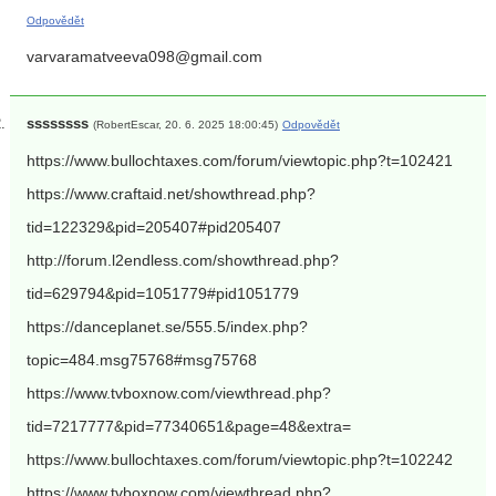
Odpovědět
varvaramatveeva098@gmail.com
ssssssss
(RobertEscar, 20. 6. 2025 18:00:45)
Odpovědět
https://www.bullochtaxes.com/forum/viewtopic.php?t=102421
https://www.craftaid.net/showthread.php?
tid=122329&pid=205407#pid205407
http://forum.l2endless.com/showthread.php?
tid=629794&pid=1051779#pid1051779
https://danceplanet.se/555.5/index.php?
topic=484.msg75768#msg75768
https://www.tvboxnow.com/viewthread.php?
tid=7217777&pid=77340651&page=48&extra=
https://www.bullochtaxes.com/forum/viewtopic.php?t=102242
https://www.tvboxnow.com/viewthread.php?