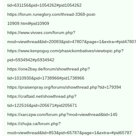
tid=631156&pid=1054262#pid1054262
https://forum.runeglory.com/thread-3368-post-
10909.html#pid10909
https://www.vivoes.com/forum.php?
mod=viewthread&tid=20083&pid=47807&page=1&extra=#pid4780
https://www.kenpoguy.com/phasickombatives/viewtopic.php?
pid=5934942#p5934942
https://one2bay.de/forum/showthread.php?
tid=1010930&pid=1738966#pid1738966
https://praisenpray.org/forums/showthread.php?tid=179394
https://craftaid.net/showthread.php?
tid=122516&pid=205671#pid205671
https://xarczpw.com/forum.php?mod=viewthread&tid=145
https://zhujia.ca/forum.php?
mod=viewthread&tid=853&pid=65787&page=1&extra=#pid65787