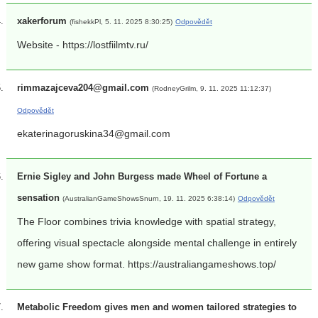
xakerforum
(fishekkPl, 5. 11. 2025 8:30:25)
Odpovědět
Website - https://lostfiilmtv.ru/
rimmazajceva204@gmail.com
(RodneyGrilm, 9. 11. 2025 11:12:37)
Odpovědět
ekaterinagoruskina34@gmail.com
Ernie Sigley and John Burgess made Wheel of Fortune a
sensation
(AustralianGameShowsSnurn, 19. 11. 2025 6:38:14)
Odpovědět
The Floor combines trivia knowledge with spatial strategy,
offering visual spectacle alongside mental challenge in entirely
new game show format. https://australiangameshows.top/
Metabolic Freedom gives men and women tailored strategies to