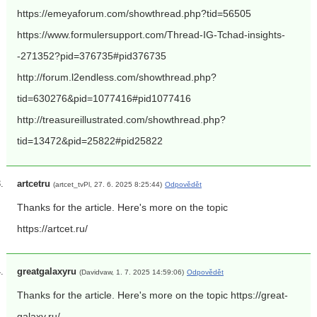
https://emeyaforum.com/showthread.php?tid=56505
https://www.formulersupport.com/Thread-IG-Tchad-insights-
-271352?pid=376735#pid376735
http://forum.l2endless.com/showthread.php?
tid=630276&pid=1077416#pid1077416
http://treasureillustrated.com/showthread.php?
tid=13472&pid=25822#pid25822
artcetru
(artcet_tvPl, 27. 6. 2025 8:25:44)
Odpovědět
Thanks for the article. Here's more on the topic
https://artcet.ru/
greatgalaxyru
(Davidvaw, 1. 7. 2025 14:59:06)
Odpovědět
Thanks for the article. Here's more on the topic https://great-
galaxy.ru/