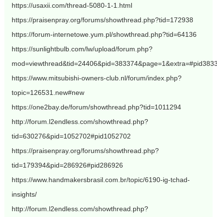
https://usaxii.com/thread-5080-1-1.html
https://praisenpray.org/forums/showthread.php?tid=172938
https://forum-internetowe.yum.pl/showthread.php?tid=64136
https://sunlightbulb.com/lw/upload/forum.php?
mod=viewthread&tid=24406&pid=383374&page=1&extra=#pid383
https://www.mitsubishi-owners-club.nl/forum/index.php?
topic=126531.new#new
https://one2bay.de/forum/showthread.php?tid=1011294
http://forum.l2endless.com/showthread.php?
tid=630276&pid=1052702#pid1052702
https://praisenpray.org/forums/showthread.php?
tid=179394&pid=286926#pid286926
https://www.handmakersbrasil.com.br/topic/6190-ig-tchad-
insights/
http://forum.l2endless.com/showthread.php?