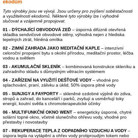
ekodům
Tyto výrobky jsou ve vývoji. Jsou určeny pro zvýšení soběstačnosti
a využitelnosti ekodomů. Některé tyto výrobky lze i výhodně
slučovat a vzájemně propojovat.
01 - DÝCHAJÍCÍ OBVODOVÁ ZEĎ
– úsporná difúzně otevřená
skladba sendvičové obvodové stěny, výhodná nejen z hlediska
tepelných ztrát, hliněná omítka
02 - ZIMNÍ ZAHRADA JAKO MEDITAČNÍ KAPLE
– intenzívní
celoroční propojení bytu s okolní přírodou, meditační prostor, léčba
vodou a světlem
03 - AKUMULAČNÍ SKLENÍK
– kombinovaná konstrukce skleníku a
zahradního skladu s důmyslným větracím systémem
04 - ZAŘÍZENÍ NA VYUŽITÍ DEŠŤOVÉ VODY
– vhodné pro
splachování, praní, zálivku a úklid, 50% úspora pitné vody
05 - SUNJIGY A FAYPORTY
– skleněné ozdobné výplně do zdiva,
stropů a zahrad, do kanceláří i parků, zvyšují a usměrňují toky
energií, koutní světla s chromoterapeutické účinky
06 - MULTIFUNKČNÍ OKNO WENT
– energeticky úsporné, chytré
solární topné okno, včetně slunečního ohřevu vody, vhodné pro
přestavby i novostavby
07 - REKUPERACE TEPLA Z ODPADNÍHO VZDUCHU A VODY
–
úspora tepla na vytápění a ohřev vody protiproudým tokem nebo