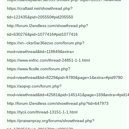
https://craftaid.net/showthread.php?
tid=122435&pid=205550#pid205550
http://forum.l2endless.com/showthread.php?
tid=630276&pid=1077416#pid1077416
https://xn--cksr0ar36ezxo.com/forum.php?
mod=viewthread&tid=118849&extra=
https://www.esfnc.com/thread-24851-1-1.html
https://www.flcolle.com/forum.php?
mod=viewthread&tid=8229&pid=9780&page=1&extra=#pid9780
https://aopvp.com/forum.php?
mod=viewthread&tid=42581&pid=145141&page=169&extra=#pid1
http://forum.l2endless.com/showthread.php?tid=647973
https://tycii.com/thread-13151-1-1.html
https://praisenpray.org/forums/showthread.php?