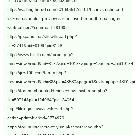
tid=179256&pid=286670#pid286670
https://wakingthered.com/2018/08/12/3101/tfc-ii-vs-richmond-
kickers-usl-match-preview-stream-live-thread-the-putting-in-
work-edition/#comment-291693
https://gspanel.net/showthread.php?
tid=2741&pid=6199#pid6199
https://www.flcolle.com/forum.php?
mod=viewthread&tid=8187&pid=10134&page=1&extra=#pid10134
https://jcw100.com/forum.php?
mod=viewthread&tid=88&pid=43530&page=1&extra=page%3D1#p
https://forum.mbprinteddroids.com/showthread.php?
tid=59714&pid=124064#pid124064
http://kick.gain.tw/viewthread.php?
action=printable&tid=5774979
https://forum-internetowe.yum.pl/showthread.php?