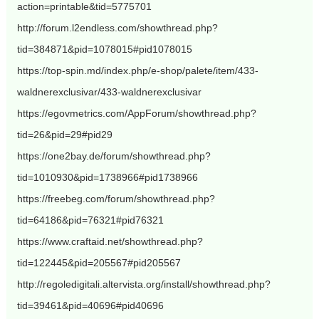
action=printable&tid=5775701
http://forum.l2endless.com/showthread.php?
tid=384871&pid=1078015#pid1078015
https://top-spin.md/index.php/e-shop/palete/item/433-
waldnerexclusivar/433-waldnerexclusivar
https://egovmetrics.com/AppForum/showthread.php?
tid=26&pid=29#pid29
https://one2bay.de/forum/showthread.php?
tid=1010930&pid=1738966#pid1738966
https://freebeg.com/forum/showthread.php?
tid=64186&pid=76321#pid76321
https://www.craftaid.net/showthread.php?
tid=122445&pid=205567#pid205567
http://regoledigitali.altervista.org/install/showthread.php?
tid=39461&pid=40696#pid40696