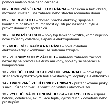
pomocí malého tepelného čerpadla
08 - DOMOVNÍ VĚTRNÁ ELEKTRÁRNA
– nehlučná a bez vibrací,
možnost umístění i na zahradu nebo střechu rodinného domu
09 - ENERGOKOLO
– domácí výroba elektřiny, spojená s
kondičním posilováním, možnost využití pro nasvícení bytu a
provoz domácích spotřebičů
10 - EKOVOZÍTKO SEN
– nový typ lehkého vozítka, kombinujícího
nové způsoby ovládání, šlapání a elektropohonu
11 - MOBILNÍ SEKAČKA NA TRÁVU
– nové ovládání
elektrosekačky v kombinaci se solárním zdrojem
12 - VĚTRANÝ SUCHÝ ZÁCHOD
– náhradní zahradní záchod
nezávislý na přívodu elektřiny ani vody, spojený se separací a
kompostérem
13 - VÍCEÚČELOVÁ CESTOVNÍ HŮL WANDRALL
– nové typy
skládacích vycházkových holí s vestavěnými doplňky a elektronikou
14 - TVAROVANÉ ZDÍCÍ PRVKY - UNIWAN
- prefabrikované prvky
s nikou různého tvaru a využití do vnitřní i obvodové zdi
15 - VYLEHČENÁ BETONOVÁ DESKA – BOXYBETON
– úspora
betonu, odlehčení, akumulace tepla, využití dutin k odvětrání nebo
prostupům.