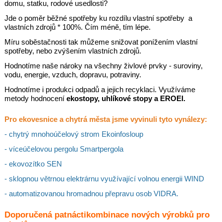
domu, statku, rodové usedlosti?
Jde o poměr běžné spotřeby ku rozdílu vlastní spotřeby a
vlastních zdrojů * 100%. Čím méně, tím lépe.
Míru soběstačnosti tak můžeme snižovat ponížením vlastní
spotřeby, nebo zvýšením vlastních zdrojů.
Hodnotíme naše nároky na všechny živlové prvky - suroviny,
vodu, energie, vzduch, dopravu, potraviny.
Hodnotíme i produkci odpadů a jejich recyklaci. Využíváme
metody hodnocení
ekostopy, uhlíkové stopy a EROEI.
Pro ekovesnice a chytrá města jsme vyvinuli tyto vynálezy:
- chytrý mnohoúčelový strom Ekoinfosloup
- víceúčelovou pergolu Smartpergola
- ekovozítko SEN
- sklopnou větrnou elektrárnu využívající volnou energii WIND
- automatizovanou hromadnou přepravu osob VIDRA.
Doporučená patnáctikombinace nových výrobků pro