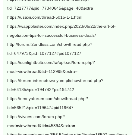
tid=7217777&pid=77340645&page=48&extra=
https://usaxii.com/thread-5015-1-1.html
https://wappblaster.com/index.php/2023/06/22/the-art-of-
negotiation-tips-for-successful-business-deals/
http://forum.l2endless.com/showthread.php?
tid=647973&pid=1077127#pid1077127
https://sunlightbulb.com/lw/upload/forum.php?
mod=viewthread&tid=112995&extra=
https://forum-internetowe.yum.pl/showthread.php?
tid=64135&pid=194742#pid194742
https://emeyaforum.com/showthread.php?
tid=56521&pid=119647#pid119647
https://vivoes.com/forum.php?
mod=viewthread&tid=45394&extra=
https://danceplanet.se/555.5/index.php?topic=18597.new#new