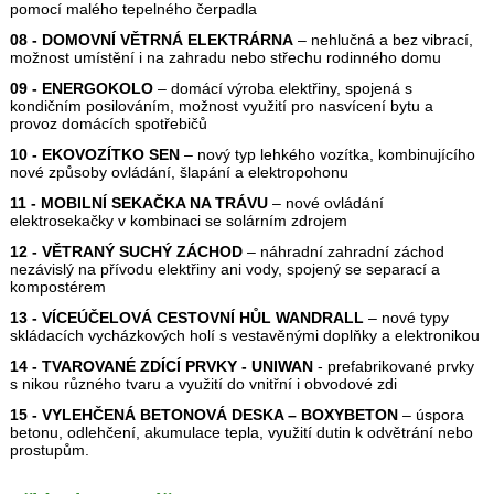
pomocí malého tepelného čerpadla
08 - DOMOVNÍ VĚTRNÁ ELEKTRÁRNA
– nehlučná a bez vibrací,
možnost umístění i na zahradu nebo střechu rodinného domu
09 - ENERGOKOLO
– domácí výroba elektřiny, spojená s
kondičním posilováním, možnost využití pro nasvícení bytu a
provoz domácích spotřebičů
10 - EKOVOZÍTKO SEN
– nový typ lehkého vozítka, kombinujícího
nové způsoby ovládání, šlapání a elektropohonu
11 - MOBILNÍ SEKAČKA NA TRÁVU
– nové ovládání
elektrosekačky v kombinaci se solárním zdrojem
12 - VĚTRANÝ SUCHÝ ZÁCHOD
– náhradní zahradní záchod
nezávislý na přívodu elektřiny ani vody, spojený se separací a
kompostérem
13 - VÍCEÚČELOVÁ CESTOVNÍ HŮL WANDRALL
– nové typy
skládacích vycházkových holí s vestavěnými doplňky a elektronikou
14 - TVAROVANÉ ZDÍCÍ PRVKY - UNIWAN
- prefabrikované prvky
s nikou různého tvaru a využití do vnitřní i obvodové zdi
15 - VYLEHČENÁ BETONOVÁ DESKA – BOXYBETON
– úspora
betonu, odlehčení, akumulace tepla, využití dutin k odvětrání nebo
prostupům.