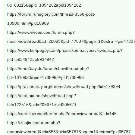
tid=631156&pid=1054262#pid1054262
https://forum.runeglory.com/thread-3368-post-
10909.html#pid10909
https://www.vivoes.com/forum.php?
mod=viewthread&tid=20083&pid=47807&page=1&extra=#pid4780
https://www.kenpoguy.com/phasickombatives/viewtopic.php?
pid=5934942#p5934942
https://one2bay.de/forum/showthread.php?
tid=1010930&pid=1738966#pid1738966
https://praisenpray.org/forums/showthread.php?tid=179394
https://craftaid.net/showthread.php?
tid=122516&pid=205671#pid205671
https://xarczpw.com/forum.php?mod=viewthread&tid=145
https://zhujia.ca/forum.php?
mod=viewthread&tid=853&pid=65787&page=1&extra=#pid65787