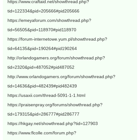
https://www.craftaid.net/showthread.php?
tid=122334&pid=205666#pid205666
https://emeyaforum.com/showthread.php?
tid=56505&pid=118970#pid118970
https://forum-internetowe.yum.pl/showthread.php?
tid=64135&pid=190264#pid190264
http://orlandogamers.org/forum/showthread.php?
tid=2320&pid=487052#pid487052
http://www.orlandogamers.org/forum/showthread.php?
tid=14636&pid=482439#pid482439
https://usaxii.com/thread-5091-1-1.html
https://praisenpray.org/forums/showthread.php?
tid=179315&pid=286777#pid286777
https://hkgay.net/showthread.php?tid=127903
https://www.flcolle.com/forum.php?