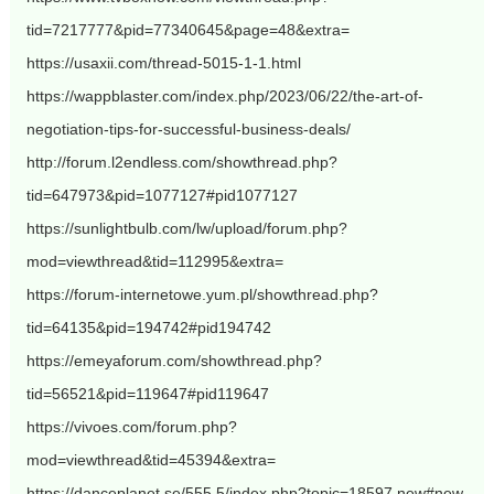
tid=7217777&pid=77340645&page=48&extra=
https://usaxii.com/thread-5015-1-1.html
https://wappblaster.com/index.php/2023/06/22/the-art-of-
negotiation-tips-for-successful-business-deals/
http://forum.l2endless.com/showthread.php?
tid=647973&pid=1077127#pid1077127
https://sunlightbulb.com/lw/upload/forum.php?
mod=viewthread&tid=112995&extra=
https://forum-internetowe.yum.pl/showthread.php?
tid=64135&pid=194742#pid194742
https://emeyaforum.com/showthread.php?
tid=56521&pid=119647#pid119647
https://vivoes.com/forum.php?
mod=viewthread&tid=45394&extra=
https://danceplanet.se/555.5/index.php?topic=18597.new#new