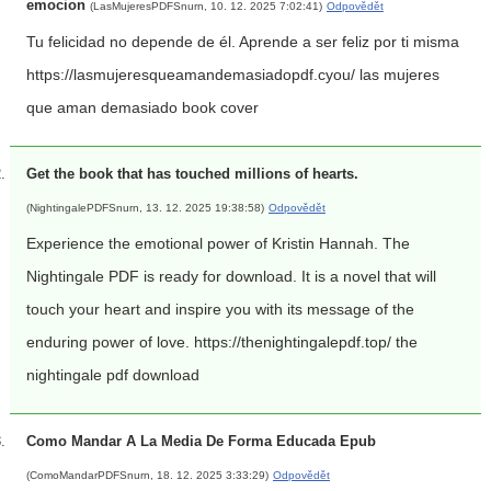
emocion
(LasMujeresPDFSnurn, 10. 12. 2025 7:02:41)
Odpovědět
Tu felicidad no depende de él. Aprende a ser feliz por ti misma
https://lasmujeresqueamandemasiadopdf.cyou/ las mujeres
que aman demasiado book cover
Get the book that has touched millions of hearts.
(NightingalePDFSnurn, 13. 12. 2025 19:38:58)
Odpovědět
Experience the emotional power of Kristin Hannah. The
Nightingale PDF is ready for download. It is a novel that will
touch your heart and inspire you with its message of the
enduring power of love. https://thenightingalepdf.top/ the
nightingale pdf download
Como Mandar A La Media De Forma Educada Epub
(ComoMandarPDFSnurn, 18. 12. 2025 3:33:29)
Odpovědět