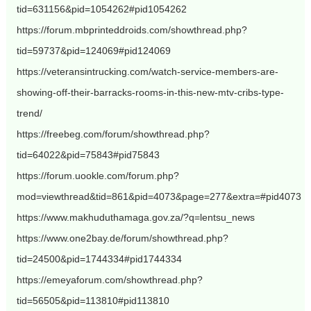
tid=631156&pid=1054262#pid1054262
https://forum.mbprinteddroids.com/showthread.php?
tid=59737&pid=124069#pid124069
https://veteransintrucking.com/watch-service-members-are-
showing-off-their-barracks-rooms-in-this-new-mtv-cribs-type-
trend/
https://freebeg.com/forum/showthread.php?
tid=64022&pid=75843#pid75843
https://forum.uookle.com/forum.php?
mod=viewthread&tid=861&pid=4073&page=277&extra=#pid4073
https://www.makhuduthamaga.gov.za/?q=lentsu_news
https://www.one2bay.de/forum/showthread.php?
tid=24500&pid=1744334#pid1744334
https://emeyaforum.com/showthread.php?
tid=56505&pid=113810#pid113810