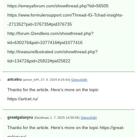
https://emeyaforum.com/showthread.php?tid=56505
https://www.formulersupport.com/Thread-IG-Tchad-insights-
-271352?pid=376735#pid376735
http://forum.l2endless.com/showthread.php?
tid=630276&pid=1077416#pid1077416
http://treasureillustrated.com/showthread.php?
tid=13472&pid=25822#pid25822
artcetru
(artcet_tvPl, 27. 6. 2025 8:25:44)
Odpovědět
Thanks for the article. Here's more on the topic
https://artcet.ru/
greatgalaxyru
(Davidvaw, 1. 7. 2025 14:59:06)
Odpovědět
Thanks for the article. Here's more on the topic https://great-
galaxy.ru/