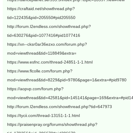
https://craftaid.net/showthread.php?
tid=122435&pid=205550#pid205550
http://forum.l2endless.com/showthread.php?
tid=630276&pid=1077416#pid1077416
https://xn--cksr0ar36ezxo.com/forum.php?
mod=viewthread&tid=118849&extra=
https://www.esfnc.com/thread-24851-1-1.html
https://www.flcolle.com/forum.php?
mod=viewthread&tid=8229&pid=9780&page=1&extra=#pid9780
https://aopvp.com/forum.php?
mod=viewthread&tid=42581&pid=145141&page=169&extra=#pid1
http://forum.l2endless.com/showthread.php?tid=647973
https://tycii.com/thread-13151-1-1.html
https://praisenpray.org/forums/showthread.php?