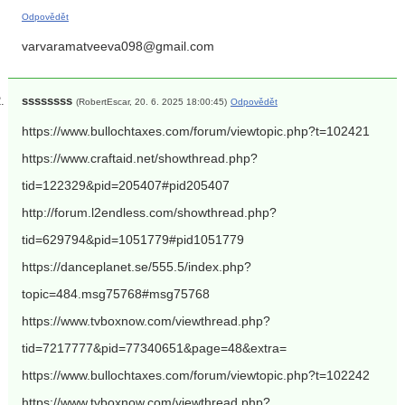
Odpovědět
varvaramatveeva098@gmail.com
ssssssss
(RobertEscar, 20. 6. 2025 18:00:45)
Odpovědět
https://www.bullochtaxes.com/forum/viewtopic.php?t=102421
https://www.craftaid.net/showthread.php?
tid=122329&pid=205407#pid205407
http://forum.l2endless.com/showthread.php?
tid=629794&pid=1051779#pid1051779
https://danceplanet.se/555.5/index.php?
topic=484.msg75768#msg75768
https://www.tvboxnow.com/viewthread.php?
tid=7217777&pid=77340651&page=48&extra=
https://www.bullochtaxes.com/forum/viewtopic.php?t=102242
https://www.tvboxnow.com/viewthread.php?