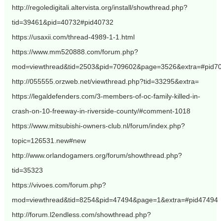
http://regoledigitali.altervista.org/install/showthread.php?
tid=39461&pid=40732#pid40732
https://usaxii.com/thread-4989-1-1.html
https://www.mm520888.com/forum.php?
mod=viewthread&tid=2503&pid=709602&page=3526&extra=#pid7
http://055555.orzweb.net/viewthread.php?tid=33295&extra=
https://legaldefenders.com/3-members-of-oc-family-killed-in-
crash-on-10-freeway-in-riverside-county/#comment-1018
https://www.mitsubishi-owners-club.nl/forum/index.php?
topic=126531.new#new
http://www.orlandogamers.org/forum/showthread.php?
tid=35323
https://vivoes.com/forum.php?
mod=viewthread&tid=8254&pid=47494&page=1&extra=#pid47494
http://forum.l2endless.com/showthread.php?