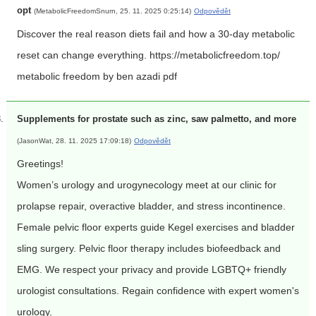
opt
(MetabolicFreedomSnurn, 25. 11. 2025 0:25:14)
Odpovědět
Discover the real reason diets fail and how a 30-day metabolic
reset can change everything. https://metabolicfreedom.top/
metabolic freedom by ben azadi pdf
Supplements for prostate such as zinc, saw palmetto, and more
(JasonWat, 28. 11. 2025 17:09:18)
Odpovědět
Greetings!
Women’s urology and urogynecology meet at our clinic for
prolapse repair, overactive bladder, and stress incontinence.
Female pelvic floor experts guide Kegel exercises and bladder
sling surgery. Pelvic floor therapy includes biofeedback and
EMG. We respect your privacy and provide LGBTQ+ friendly
urologist consultations. Regain confidence with expert women's
urology.