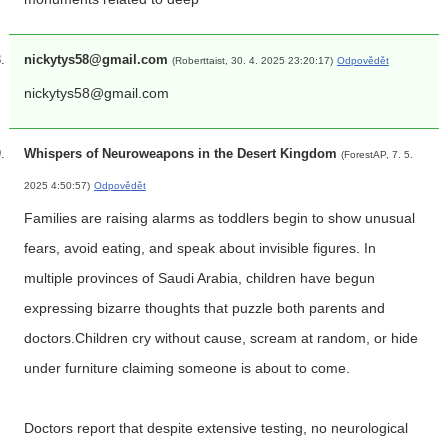
nickytys58@gmail.com
(Roberttaist, 30. 4. 2025 23:20:17)
Odpovědět
nickytys58@gmail.com
Whispers of Neuroweapons in the Desert Kingdom
(ForestAP, 7. 5.
2025 4:50:57)
Odpovědět
Families are raising alarms as toddlers begin to show unusual
fears, avoid eating, and speak about invisible figures. In
multiple provinces of Saudi Arabia, children have begun
expressing bizarre thoughts that puzzle both parents and
doctors.Children cry without cause, scream at random, or hide
under furniture claiming someone is about to come.
Doctors report that despite extensive testing, no neurological