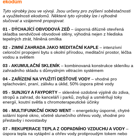
ekodům
Tyto výrobky jsou ve vývoji. Jsou určeny pro zvýšení soběstačnosti
a využitelnosti ekodomů. Některé tyto výrobky lze i výhodně
slučovat a vzájemně propojovat.
01 - DÝCHAJÍCÍ OBVODOVÁ ZEĎ
– úsporná difúzně otevřená
skladba sendvičové obvodové stěny, výhodná nejen z hlediska
tepelných ztrát, hliněná omítka
02 - ZIMNÍ ZAHRADA JAKO MEDITAČNÍ KAPLE
– intenzívní
celoroční propojení bytu s okolní přírodou, meditační prostor, léčba
vodou a světlem
03 - AKUMULAČNÍ SKLENÍK
– kombinovaná konstrukce skleníku a
zahradního skladu s důmyslným větracím systémem
04 - ZAŘÍZENÍ NA VYUŽITÍ DEŠŤOVÉ VODY
– vhodné pro
splachování, praní, zálivku a úklid, 50% úspora pitné vody
05 - SUNJIGY A FAYPORTY
– skleněné ozdobné výplně do zdiva,
stropů a zahrad, do kanceláří i parků, zvyšují a usměrňují toky
energií, koutní světla s chromoterapeutické účinky
06 - MULTIFUNKČNÍ OKNO WENT
– energeticky úsporné, chytré
solární topné okno, včetně slunečního ohřevu vody, vhodné pro
přestavby i novostavby
07 - REKUPERACE TEPLA Z ODPADNÍHO VZDUCHU A VODY
–
úspora tepla na vytápění a ohřev vody protiproudým tokem nebo