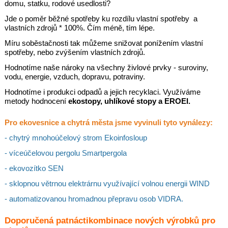
domu, statku, rodové usedlosti?
Jde o poměr běžné spotřeby ku rozdílu vlastní spotřeby a
vlastních zdrojů * 100%. Čím méně, tím lépe.
Míru soběstačnosti tak můžeme snižovat ponížením vlastní
spotřeby, nebo zvýšením vlastních zdrojů.
Hodnotíme naše nároky na všechny živlové prvky - suroviny,
vodu, energie, vzduch, dopravu, potraviny.
Hodnotíme i produkci odpadů a jejich recyklaci. Využíváme
metody hodnocení
ekostopy, uhlíkové stopy a EROEI.
Pro ekovesnice a chytrá města jsme vyvinuli tyto vynálezy:
- chytrý mnohoúčelový strom Ekoinfosloup
- víceúčelovou pergolu Smartpergola
- ekovozítko SEN
- sklopnou větrnou elektrárnu využívající volnou energii WIND
- automatizovanou hromadnou přepravu osob VIDRA.
Doporučená patnáctikombinace nových výrobků pro