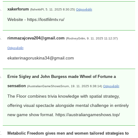
xakerforum
(fishekkPl, 5. 11. 2025 8:30:25)
Odpovědět
Website - https://lostfiilmtv.ru/
rimmazajceva204@gmail.com
(RodneyGrilm, 9. 11. 2025 11:12:37)
Odpovědět
ekaterinagoruskina34@gmail.com
Ernie Sigley and John Burgess made Wheel of Fortune a
sensation
(AustralianGameShowsSnurn, 19. 11. 2025 6:38:14)
Odpovědět
The Floor combines trivia knowledge with spatial strategy,
offering visual spectacle alongside mental challenge in entirely
new game show format. https://australiangameshows.top/
Metabolic Freedom gives men and women tailored strategies to