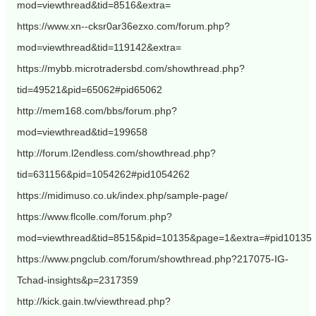
mod=viewthread&tid=8516&extra=
https://www.xn--cksr0ar36ezxo.com/forum.php?
mod=viewthread&tid=119142&extra=
https://mybb.microtradersbd.com/showthread.php?
tid=49521&pid=65062#pid65062
http://mem168.com/bbs/forum.php?
mod=viewthread&tid=199658
http://forum.l2endless.com/showthread.php?
tid=631156&pid=1054262#pid1054262
https://midimuso.co.uk/index.php/sample-page/
https://www.flcolle.com/forum.php?
mod=viewthread&tid=8515&pid=10135&page=1&extra=#pid10135
https://www.pngclub.com/forum/showthread.php?217075-IG-
Tchad-insights&p=2317359
http://kick.gain.tw/viewthread.php?