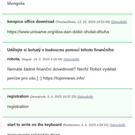
Mongolia
kmspico office download
(ThomasShine, 13. 10. 2024 19:52:48)
Odpovědět
https://www.unisame.org/doa-dan-dzikir-sholat-dhuha
Udělejte si bohatý v budoucnu pomocí tohoto finančního
robota.
(Itague, 19. 2. 2025 4:26:58)
Odpovědět
Nemáte žádné finanční dovednosti? Nechť Robot vydělat
peníze pro vás.] :) https://topinnews.info/
registration
(Janetjourb, 3. 4. 2025 10:37:25)
Odpovědět
registration
start to write on the keyboard
(Rubberssm, 4. 4. 2025 4:08:25)
Odpovědět
monuments related to deep