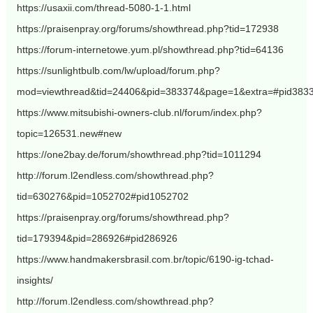
https://usaxii.com/thread-5080-1-1.html
https://praisenpray.org/forums/showthread.php?tid=172938
https://forum-internetowe.yum.pl/showthread.php?tid=64136
https://sunlightbulb.com/lw/upload/forum.php?
mod=viewthread&tid=24406&pid=383374&page=1&extra=#pid383
https://www.mitsubishi-owners-club.nl/forum/index.php?
topic=126531.new#new
https://one2bay.de/forum/showthread.php?tid=1011294
http://forum.l2endless.com/showthread.php?
tid=630276&pid=1052702#pid1052702
https://praisenpray.org/forums/showthread.php?
tid=179394&pid=286926#pid286926
https://www.handmakersbrasil.com.br/topic/6190-ig-tchad-
insights/
http://forum.l2endless.com/showthread.php?