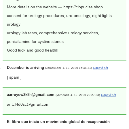
More details on the website — https://ciopucise.shop
consent for urology procedures, uro-oncology, night lights
urology
urology lab tests, comprehensive urology services,
penicillamine for cystine stones
Good luck and good health!!
December is arriving
(JamesSam, 1. 12. 2025 15:44:31)
Odpovědět
[ spam ]
aarroyow2k8h@gmail.com
(Michealtit, 4. 12. 2025 22:27:33)
Odpovědět
antcf4d0sc@gmail.com
El libro que inició un movimiento global de recuperación