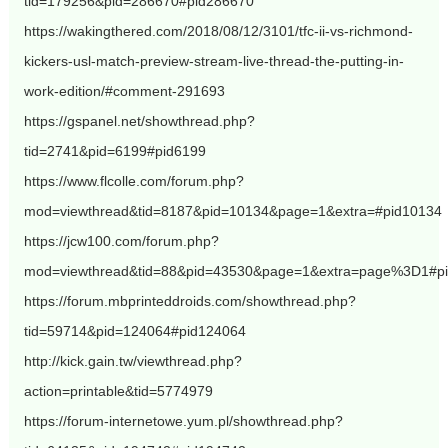
tid=179256&pid=286670#pid286670
https://wakingthered.com/2018/08/12/3101/tfc-ii-vs-richmond-
kickers-usl-match-preview-stream-live-thread-the-putting-in-
work-edition/#comment-291693
https://gspanel.net/showthread.php?
tid=2741&pid=6199#pid6199
https://www.flcolle.com/forum.php?
mod=viewthread&tid=8187&pid=10134&page=1&extra=#pid10134
https://jcw100.com/forum.php?
mod=viewthread&tid=88&pid=43530&page=1&extra=page%3D1#p
https://forum.mbprinteddroids.com/showthread.php?
tid=59714&pid=124064#pid124064
http://kick.gain.tw/viewthread.php?
action=printable&tid=5774979
https://forum-internetowe.yum.pl/showthread.php?