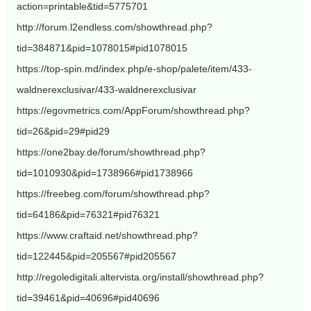
action=printable&tid=5775701
http://forum.l2endless.com/showthread.php?
tid=384871&pid=1078015#pid1078015
https://top-spin.md/index.php/e-shop/palete/item/433-
waldnerexclusivar/433-waldnerexclusivar
https://egovmetrics.com/AppForum/showthread.php?
tid=26&pid=29#pid29
https://one2bay.de/forum/showthread.php?
tid=1010930&pid=1738966#pid1738966
https://freebeg.com/forum/showthread.php?
tid=64186&pid=76321#pid76321
https://www.craftaid.net/showthread.php?
tid=122445&pid=205567#pid205567
http://regoledigitali.altervista.org/install/showthread.php?
tid=39461&pid=40696#pid40696