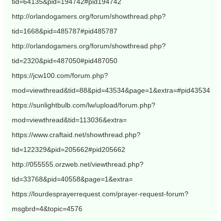
tid=64135&pid=194742#pid194742
http://orlandogamers.org/forum/showthread.php?
tid=1668&pid=485787#pid485787
http://orlandogamers.org/forum/showthread.php?
tid=2320&pid=487050#pid487050
https://jcw100.com/forum.php?
mod=viewthread&tid=88&pid=43534&page=1&extra=#pid43534
https://sunlightbulb.com/lw/upload/forum.php?
mod=viewthread&tid=113036&extra=
https://www.craftaid.net/showthread.php?
tid=122329&pid=205662#pid205662
http://055555.orzweb.net/viewthread.php?
tid=33768&pid=40558&page=1&extra=
https://lourdesprayerrequest.com/prayer-request-forum?
msgbrd=4&topic=4576