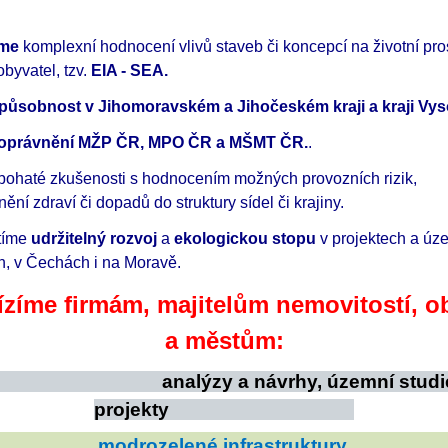
íme
komplexní hodnocení vlivů staveb či koncepcí na životní pro
obyvatel,
tzv.
EIA - SEA.
ůsobnost v Jihomoravském a Jihočeském kraji a kraji Vys
oprávnění MŽP ČR, MPO ČR a MŠMT ČR.
.
ohaté zkušenosti s hodnocením
možných provozních rizik,
vnění zdraví
či dopadů do struktury sídel či krajiny.
tíme
udržitelný rozvoj
a
ekologickou stopu
v projektech a úz
h, v Čechách i na Moravě.
ízíme firmám, majitelům nemovitostí, o
a městům:
analýzy a návrhy, územní studi
projekty
modrozelené infrastruktury,