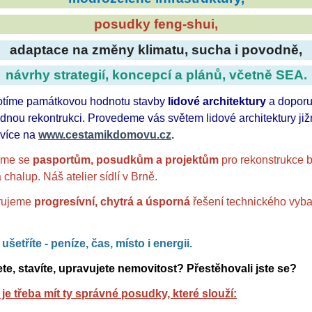
posudky feng-shui,
adaptace na změny klimatu, sucha i povodně,
návrhy strategií, koncepcí a plánů, včetně SEA.
tíme památkovou hodnotu stavby
lidové architektury
a dopor
odnou rekontrukci. Provedeme vás světem lidové architektury již
více na
www.cestamikdomovu.cz
.
eme se
pasportům, posudkům a projektům
pro rekonstrukce b
chalup. Náš atelier sídlí v Brně.
rujeme
progresívní, chytrá a úsporná
řešení technického vyb
i
ušetříte
- peníze, čas, místo i energii.
te, stavíte, upravujete nemovitost?
Přestěhovali jste se?
je třeba mít ty správné posudky, které slouží: