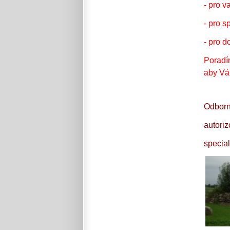
- pro v
- pro s
- pro d
Poradí
aby Vá
Odbor
autori
special