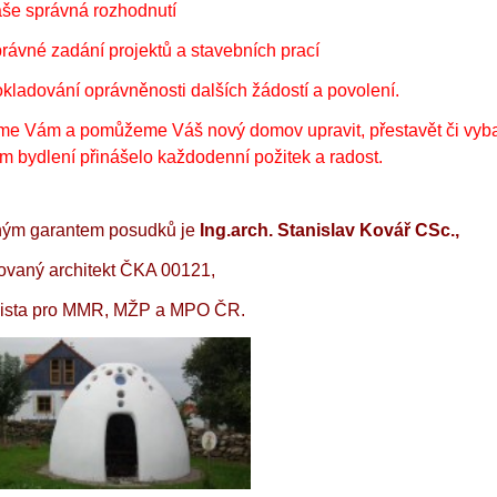
aše správná rozhodnutí
právné zadání projektů a stavebních prací
okladování oprávněnosti dalších žádostí a povolení.
me Vám a pomůžeme Váš nový domov upravit, přestavět či vybav
m bydlení přinášelo každodenní požitek a radost.
ným ga
rantem posudků je
Ing.arch. Stanislav Kovář CSc.,
zovaný architekt ČKA 00121,
ista p
ro MMR, MŽP a MPO ČR.