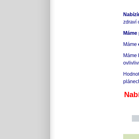
Nabíz
zdraví 
Máme p
Máme
Máme b
ovlivli
Hodno
plánec
Nab