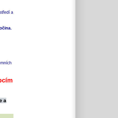
středí
a
očina.
emních
bcím
e a