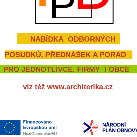
NABÍDKA
ODBORNÝCH
POSUDKŮ, PŘEDNÁŠEK A PORAD
PRO JEDNOTLIVCE,
FIRMY I OBC
viz též www.architerika.cz