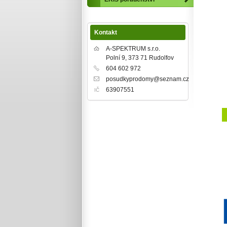
Kontakt
A-SPEKTRUM s.r.o.
Polní 9, 373 71 Rudolfov
604 602 972
posudkyprodomy@seznam.cz
63907551
IČ