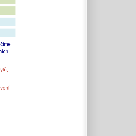
učíme
ních
ytů,
avení