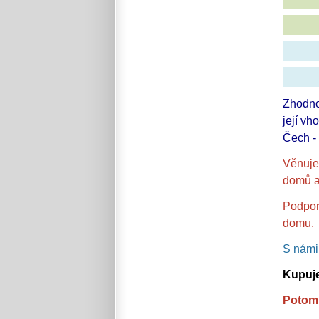
Zhodno
její vh
Čech - 
Věnuj
domů a 
Podpo
domu.
S nám
Kupuje
Potom 